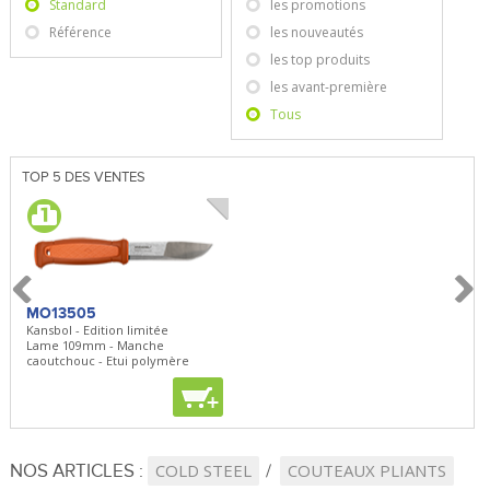
Standard
les promotions
Référence
les nouveautés
les top produits
les avant-première
Tous
TOP 5 DES VENTES
MO13505
SBP22
BN5
Kansbol - Edition limitée
3en1 Pepper Spray + Clip
Bugou
Lame 109mm - Manche
Clip - 23,7mL
Lame 
caoutchouc - Etui polymère
Clip r
+
+
+
NOS ARTICLES :
COLD STEEL
COUTEAUX PLIANTS