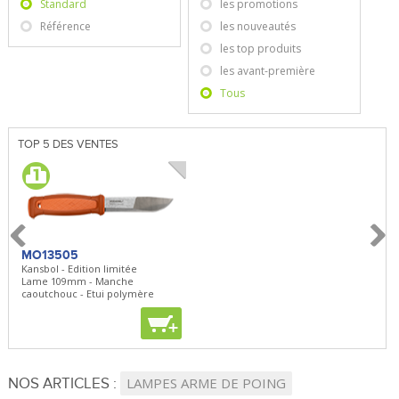
Standard
les promotions
Référence
les nouveautés
les top produits
les avant-première
Tous
TOP 5 DES VENTES
MO13505
SBP22
BN5
Kansbol - Edition limitée
3en1 Pepper Spray + Clip
Bugou
Lame 109mm - Manche
Clip - 23,7mL
Lame 
caoutchouc - Etui polymère
Clip r
+
+
+
NOS ARTICLES :
LAMPES ARME DE POING