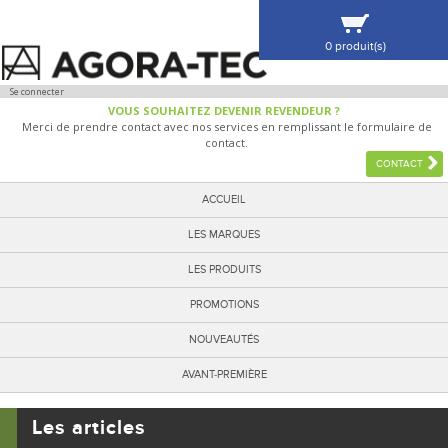
0 produit(s)
VOIR MA SÉLECTION
Se connecter
VOUS SOUHAITEZ DEVENIR REVENDEUR ?
Merci de prendre contact avec nos services en remplissant le formulaire de
contact.
CONTACT
ACCUEIL
LES MARQUES
LES PRODUITS
PROMOTIONS
NOUVEAUTÉS
AVANT-PREMIÈRE
Les articles