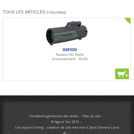
TOUS LES ARTICLES
(1 résultat(s))
GM100
Passion HD 10x36
Grossissement : 10x36
+
Conditions générales de vente
Plan du site
© Agora Tec 2013
Conception Doing : création de site internet à Saint-Etienne Loire
42