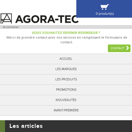
0 produit(s)
VOIR MA SÉLECTION
Se connecter
VOUS SOUHAITEZ DEVENIR REVENDEUR ?
Merci de prendre contact avec nos services en remplissant le formulaire de
contact.
CONTACT
ACCUEIL
LES MARQUES
LES PRODUITS
PROMOTIONS
NOUVEAUTÉS
AVANT-PREMIÈRE
Les articles