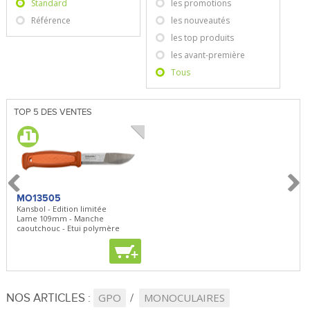
Standard
les promotions
Référence
les nouveautés
les top produits
les avant-première
Tous
TOP 5 DES VENTES
MO13505
SBP22
BN5
Kansbol - Edition limitée
3en1 Pepper Spray + Clip
Bugou
Lame 109mm - Manche
Clip - 23,7mL
Lame 
caoutchouc - Etui polymère
Clip r
+
+
+
NOS ARTICLES :
GPO
MONOCULAIRES