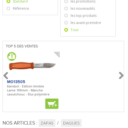
Standard
les promotions
Référence
les nouveautés
les top produits
les avant-première
Tous
TOP 5 DES VENTES
MO13505
SBP22
BN5
Kansbol - Edition limitée
3en1 Pepper Spray + Clip
Bugou
Lame 109mm - Manche
Clip - 23,7mL
Lame 
caoutchouc - Etui polymère
Clip r
+
+
+
NOS ARTICLES :
ZAPAS
DAGUES