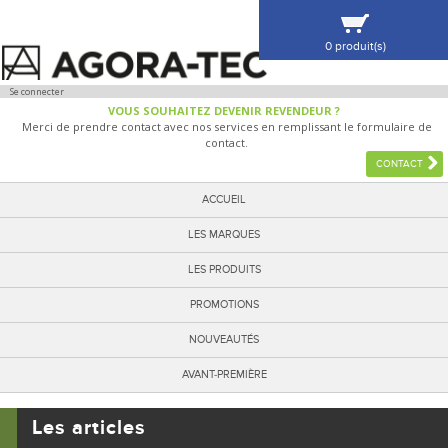
0 produit(s)
VOIR MA SÉLECTION
Se connecter
VOUS SOUHAITEZ DEVENIR REVENDEUR ?
Merci de prendre contact avec nos services en remplissant le formulaire de
contact.
CONTACT
ACCUEIL
LES MARQUES
LES PRODUITS
PROMOTIONS
NOUVEAUTÉS
AVANT-PREMIÈRE
Les articles