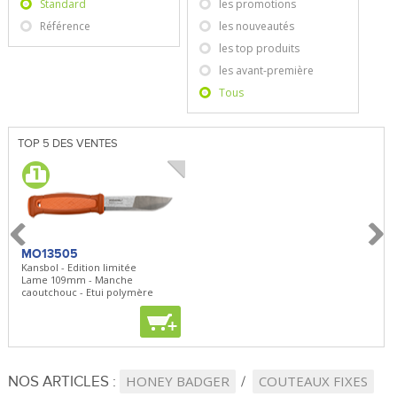
Standard
les promotions
Référence
les nouveautés
les top produits
les avant-première
Tous
TOP 5 DES VENTES
MO13505
SBP22
BN5
Kansbol - Edition limitée
3en1 Pepper Spray + Clip
Bugou
Lame 109mm - Manche
Clip - 23,7mL
Lame 
caoutchouc - Etui polymère
Clip r
+
+
+
NOS ARTICLES :
HONEY BADGER
COUTEAUX FIXES