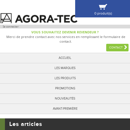
0 produit(s)
VOIR MA SÉLECTION
Se connecter
VOUS SOUHAITEZ DEVENIR REVENDEUR ?
Merci de prendre contact avec nos services en remplissant le formulaire de
contact.
CONTACT
ACCUEIL
LES MARQUES
LES PRODUITS
PROMOTIONS
NOUVEAUTÉS
AVANT-PREMIÈRE
Les articles