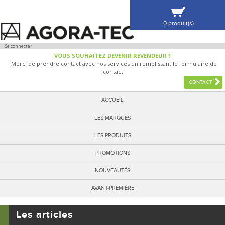
0 produit(s)
VOIR MA SÉLECTION
Se connecter
VOUS SOUHAITEZ DEVENIR REVENDEUR ?
Merci de prendre contact avec nos services en remplissant le formulaire de
contact.
CONTACT
ACCUEIL
LES MARQUES
LES PRODUITS
PROMOTIONS
NOUVEAUTÉS
AVANT-PREMIÈRE
Les articles