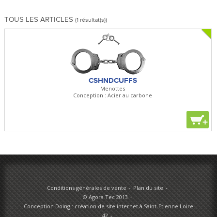
TOUS LES ARTICLES
(1 résultat(s))
CSHNDCUFFS
Menottes
Conception : Acier au carbone
+
Conditions générales de vente
Plan du site
© Agora Tec 2013
Conception Doing : création de site internet à Saint-Etienne Loire
42