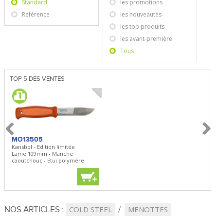
Standard
les promotions
Référence
les nouveautés
les top produits
les avant-première
Tous
TOP 5 DES VENTES
MO13505
SBP22
BN5
Kansbol - Edition limitée
3en1 Pepper Spray + Clip
Bugou
Lame 109mm - Manche
Clip - 23,7mL
Lame 
caoutchouc - Etui polymère
Clip r
+
+
+
NOS ARTICLES :
COLD STEEL
MENOTTES