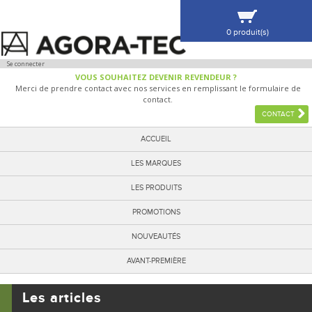
0 produit(s)
VOIR MA SÉLECTION
Se connecter
VOUS SOUHAITEZ DEVENIR REVENDEUR ?
Merci de prendre contact avec nos services en remplissant le formulaire de
contact.
CONTACT
ACCUEIL
LES MARQUES
LES PRODUITS
PROMOTIONS
NOUVEAUTÉS
AVANT-PREMIÈRE
Les articles