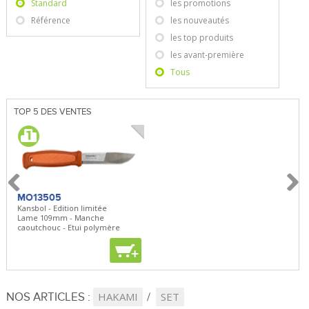
Standard
les promotions
Référence
les nouveautés
les top produits
les avant-première
Tous
TOP 5 DES VENTES
MO13505
SBP22
BN5
Kansbol - Edition limitée
3en1 Pepper Spray + Clip
Bugou
Lame 109mm - Manche
Clip - 23,7mL
Lame 
caoutchouc - Etui polymère
Clip r
+
+
+
NOS ARTICLES :
HAKAMI
SET