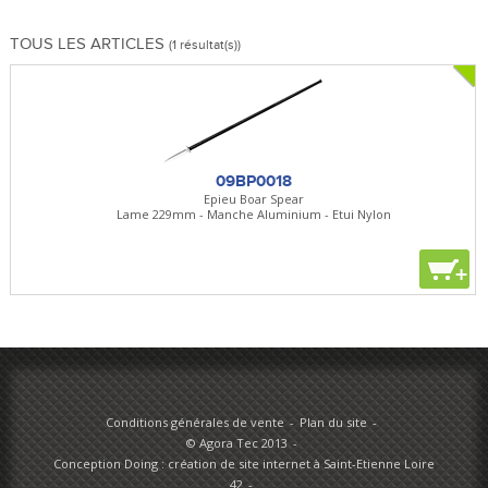
TOUS LES ARTICLES
(1 résultat(s))
09BP0018
Epieu Boar Spear
Lame 229mm - Manche Aluminium - Etui Nylon
+
Conditions générales de vente
Plan du site
© Agora Tec 2013
Conception Doing : création de site internet à Saint-Etienne Loire
42