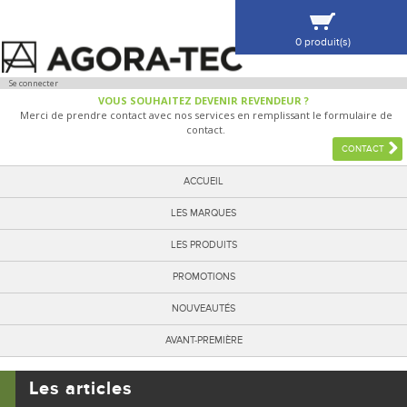
0 produit(s)
VOIR MA SÉLECTION
Se connecter
VOUS SOUHAITEZ DEVENIR REVENDEUR ?
Merci de prendre contact avec nos services en remplissant le formulaire de
contact.
CONTACT
ACCUEIL
LES MARQUES
LES PRODUITS
PROMOTIONS
NOUVEAUTÉS
AVANT-PREMIÈRE
Les articles