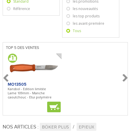
Standard
les promotions
Référence
les nouveautés
les top produits
les avant-première
Tous
TOP 5 DES VENTES
MO13505
SBP22
BN5
Kansbol - Edition limitée
3en1 Pepper Spray + Clip
Bugou
Lame 109mm - Manche
Clip - 23,7mL
Lame 
caoutchouc - Etui polymère
Clip r
+
+
+
NOS ARTICLES :
BÖKER PLUS
EPIEUX