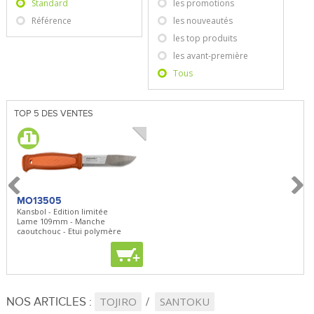
Standard
les promotions
Référence
les nouveautés
les top produits
les avant-première
Tous
TOP 5 DES VENTES
MO13505
SBP22
BN5
Kansbol - Edition limitée
3en1 Pepper Spray + Clip
Bugou
Lame 109mm - Manche
Clip - 23,7mL
Lame 
caoutchouc - Etui polymère
Clip r
+
+
+
NOS ARTICLES :
TOJIRO
SANTOKU