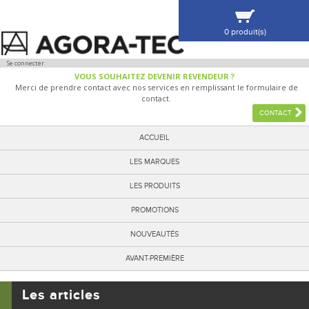
0 produit(s)
VOIR MA SÉLECTION
Se connecter
VOUS SOUHAITEZ DEVENIR REVENDEUR ?
Merci de prendre contact avec nos services en remplissant le formulaire de
contact.
CONTACT
ACCUEIL
LES MARQUES
LES PRODUITS
PROMOTIONS
NOUVEAUTÉS
AVANT-PREMIÈRE
Les articles