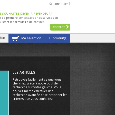
Se connecter
S SOUHAITEZ DEVENIR REVENDEUR ?
i de prendre contact avec nos services en
lissant le formulaire de contact.
CONTACT
ÈRE
Ma sélection
0 produit(s)
VOIR MA SÉLECTION
LES ARTICLES
Retrouvez facilement ce que vous
cherchez grâce à notre outil de
recherche sur votre gauche. Vous
pouvez même effectuer une
recherche avancée et sélectionner les
critères que vous souhaitez.