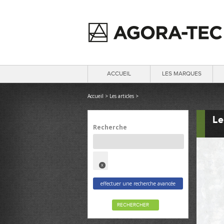
ACCUEIL
LES MARQUES
Accueil
>
Les articles
>
Le
Recherche
x
effectuer une recherche avancée
RECHERCHER